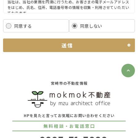
当社は、当社の業務を円滑に行うため、お客さまの電子メールアドレス
をはじめ、氏名、住所、電話番号等の情報を収集・利用させていただい
ております。
当社は、これらのお客さまの個人情報（以下「お客さま情報」といいま
す。）の適正な保護を重大な責務と認識し、この責務を果たすために、
同意する
同意しない
次の方針の下でお客さま情報を取り扱います。
(1) お客さま情報に適用される個人情報の保護に関する法律その他の関
係法令を遵守し、適切に取り扱います。また、適宜取扱いの改善に努め
送信
ます。
(2) お客さま情報の取扱いに関する規程を明確にし、従業者に周知徹底
します。また、取引先等に対しても適切にお客さま情報を取り扱うよう
に要請します。
(3) お客さま情報の収集に際しては、利用目的を特定して通知または公
表し、その利用目的にしたがってお客さま情報を取り扱います。
(4) お客さま情報の漏洩、紛失、改ざん等を防止するために必要な 対策
宮崎市の不動産情報
を講じて適切な管理を行います。
(5) 保有するお客さま情報について、お客さま本人からの開示、訂正、
削除、利用停止の依頼を所定の窓口でお受けして、誠意をもって対応い
たします。
具体的には、以下の内容に従ってお客さま情報の取り扱いをいたしま
HPを見たと言ってお気軽にお問い合わせください
す。
無料相談・お電話窓口
３．お客様の情報の利用目的