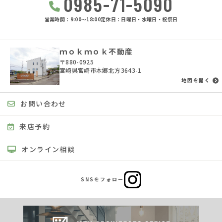
0985-71-5090
当社は、不動産についてのサービスをお客さまにご利用いただくにあた
り、各種の申込みの受付、訪問、提案、見積、各種の工事やサービス提
営業時間：9:00〜18:00
定休日：日曜日・水曜日・祝祭日
供等の機会に、当社が直接あるいは協力会社又は業務委託先等を通じ
て、お客さまの個人情報（お客さまの電子メールアドレス、氏名、住
所、電話番号等）を取得いたしますが、これらの個人情報は下記の目的
に利用させていただきます。
ｍｏｋｍｏｋ不動産
〒880-0925
(1) 不動産についてのサービスの提供
宮崎県宮崎市本郷北方3643-1
(2) 不動産についてのサービスのアフターサービスの提供
地図を開く
(3) 不動産についてのサービスのお知らせ・ＰＲ、調査・データ集積、
研究開発
(4) ウェブサイトシステム管理会社（以下「サイト管理会社」といいま
お問い合わせ
す。）への提供。
(5) その他上記(1)から(4)に附随する業務の実施
来店予約
なお、当社は、サイト管理会社が提供するサービス改善に必要な範囲
で、お客様の個人データをサイト管理会社に提供します。
オンライン相談
このように提供された個人データにつきましては、サイト管理会社にお
いて管理されることとなります。
サイト管理会社は、そのサービスの改善・向上を目指すことに加え、メ
ールマガジンなどによる情報提供、お客様による購買の分析をして、当
SNSをフォロー
社の事業運営を改善するために、個人データ（お客様が指定された他の
方の宛先情報を除く）を利用します。
当社は、サイト管理会社に対し、個人情報保護法を遵守し、お客様のプ
ライバシーに配慮した個人情報の取り扱いをすることを規約などで義務