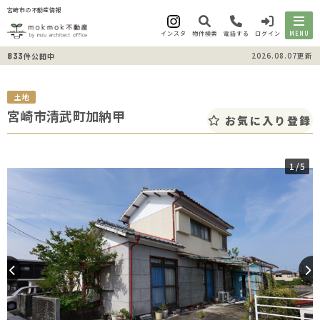
宮崎市の不動産情報
インスタ
物件検索
電話する
ログイン
MENU
833
2026.08.07更新
件公開中
土地
宮崎市清武町加納甲
お気に入り登録
1
/5