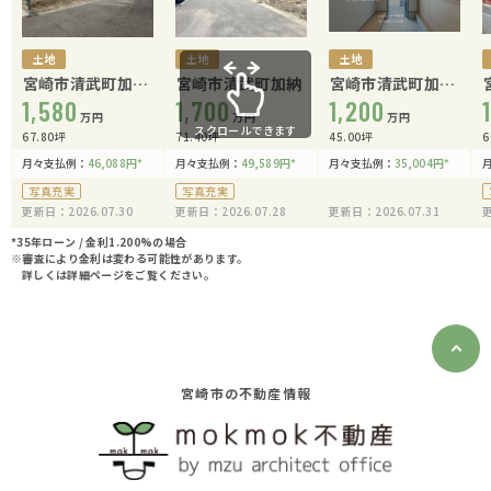
土地
土地
土地
宮崎市清武町加納
宮崎市清武町加納
宮崎市清武町加納
乙
1,580
1,700
甲 1450-11
1,200
万円
万円
万円
スクロールできます
67.80坪
71.40坪
45.00坪
6
月々支払例：
46,088
円
*
月々支払例：
49,589
円
*
月々支払例：
35,004
円
*
写真充実
写真充実
更新日：2026.07.30
更新日：2026.07.28
更新日：2026.07.31
更
*35年ローン / 金利1.200%の場合
※審査により金利は変わる可能性があります。
詳しくは詳細ページをご覧ください。
宮崎市の不動産情報