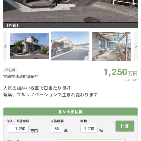
【外観】
1,250
所在地
万円
宮崎市清武町加納甲
54.54坪
人気の加納小校区で日当たり良好
新築、フルリノベーションで生まれ変わります
月々の
支払例
借入ご希望金額
支払期間
金利
計算
万円
年
%