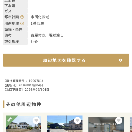
上水道
下水道
ガス
都市計画
市街化区域
用途地域
1種低層
設備・条件
備考
古屋付き。現状渡し
取引態様
仲介
周辺地図を確認する
（弊社管理番号： 1000781）
【更新日】2026年07月04日
【次回更新日】2026年09月04日
その他周辺物件