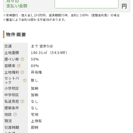
月々の
円
支払い金額
※宮崎銀行／借入金1,250万円、返済期間35年、金利1.200%（変動金利型）の場合
※審査により金利は変わる可能性があります。
物件概要
交通
まで 徒歩5分
土地面積
180.31㎡ （54.54坪）
建ぺい率
50%
容積率
80%
土地権利
所有権
セットバ
無し
ック
小学校区
加納
中学校区
加納
私道負担
なし
建築条件
なし
地目
宅地
現況
上物有
引渡時期
即時