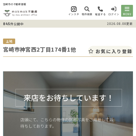
宮崎市の不動産情報
インスタ
物件検索
電話する
ログイン
MENU
845
2026.08.08更新
件公開中
土地
宮崎市神宮西2丁目174番1他
お気に入り登録