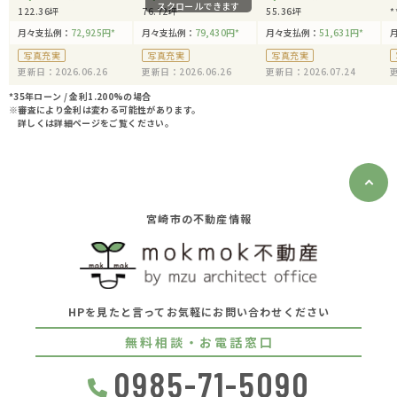
スクロールできます
122.36坪
76.72坪
55.36坪
*
月々支払例：
72,925
円
*
月々支払例：
79,430
円
*
月々支払例：
51,631
円
*
写真充実
写真充実
写真充実
更新日：2026.06.26
更新日：2026.06.26
更新日：2026.07.24
更
*35年ローン / 金利1.200%の場合
※審査により金利は変わる可能性があります。
詳しくは詳細ページをご覧ください。
宮崎市の不動産情報
HPを見たと言ってお気軽にお問い合わせください
無料相談・お電話窓口
0985-71-5090