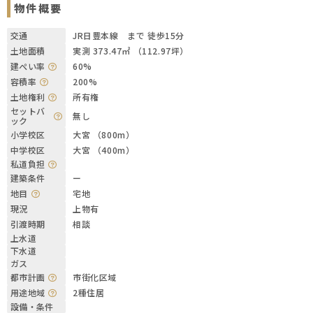
物件概要
交通
JR日豊本線 まで 徒歩15分
土地面積
実測 373.47㎡ （112.97坪）
建ぺい率
60%
容積率
200%
土地権利
所有権
セットバ
無し
ック
小学校区
大宮 （800m）
中学校区
大宮 （400m）
私道負担
建築条件
ー
地目
宅地
現況
上物有
引渡時期
相談
上水道
下水道
ガス
都市計画
市街化区域
用途地域
2種住居
設備・条件