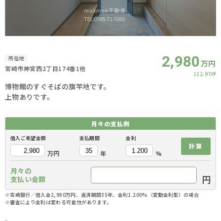
2,980
所在地
万円
宮崎市神宮西2丁目174番1他
112.97坪
博物館のすぐそばの旗竿地です。
上物ありです。
月々の
支払例
借入ご希望金額
支払期間
金利
計算
万円
年
%
月々の
円
支払い金額
※宮崎銀行／借入金2,980万円、返済期間35年、金利1.200%（変動金利型）の場合
※審査により金利は変わる可能性があります。