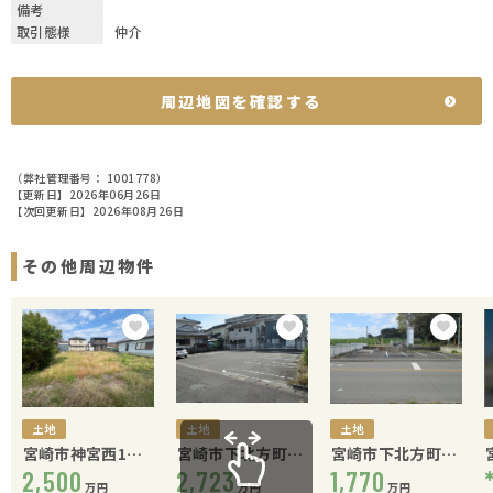
備考
取引態様
仲介
周辺地図を確認する
（弊社管理番号： 1001778）
【更新日】2026年06月26日
【次回更新日】2026年08月26日
その他周辺物件
土地
土地
土地
宮崎市神宮西1丁
宮崎市下北方町井
宮崎市下北方町井
目
2,500
手下北
2,723
手下北
1,770
万円
万円
万円