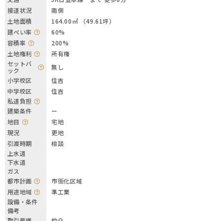
接道状況
南側
土地面積
164.00㎡ （49.61坪）
建ぺい率
60%
容積率
200%
土地権利
所有権
セットバ
無し
ック
小学校区
住吉
中学校区
住吉
私道負担
建築条件
ー
地目
宅地
現況
更地
引渡時期
相談
上水道
下水道
ガス
都市計画
市街化区域
用途地域
準工業
設備・条件
備考
取引態様
仲介