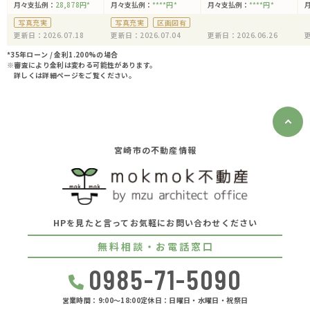
月々支払例：
28,878
円
*
月々支払例：
****
円
*
月々支払例：
****
円
*
写真充実
写真充実
区画図有
更新日：2026.07.18
更新日：2026.07.04
更新日：2026.06.26
更
*35年ローン / 金利1.200%の場合
※審査により金利は変わる可能性があります。
詳しくは詳細ページをご覧ください。
宮崎市の不動産情報
HPを見たと言ってお気軽にお問い合わせください
無料相談・お電話窓口
0985-71-5090
営業時間：9:00〜18:00
定休日：日曜日・水曜日・祝祭日