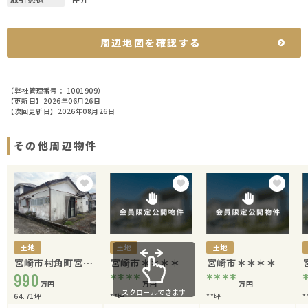
周辺地図を確認する
（弊社管理番号： 1001909）
【更新日】2026年06月26日
【次回更新日】2026年08月26日
その他周辺物件
土地
土地
土地
宮崎市村角町宮崎
宮崎市＊＊＊＊
宮崎市＊＊＊＊
牟田
990
****
****
万円
万円
万円
スクロールできます
64.71坪
**坪
**坪
*