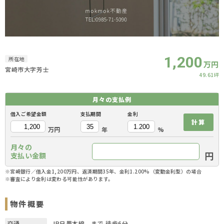
1,200
所在地
万円
宮崎市大字芳士
49.61坪
月々の
支払例
借入ご希望金額
支払期間
金利
計算
万円
年
%
月々の
円
支払い金額
※宮崎銀行／借入金1,200万円、返済期間35年、金利1.200%（変動金利型）の場合
※審査により金利は変わる可能性があります。
物件概要
交通
JR日豊本線 まで 徒歩6分