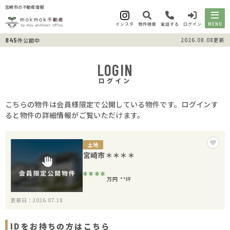
宮崎市の不動産情報
インスタ
物件検索
電話する
ログイン
MENU
845
2026.08.08更新
件公開中
LOGIN
ログイン
こちらの物件は会員様限定で公開している物件です。ログインす
ると物件の詳細情報がご覧いただけます。
土地
宮崎市＊＊＊＊
****
万円
**坪
更新日：2026.07.18
IDをお持ちの方はこちら