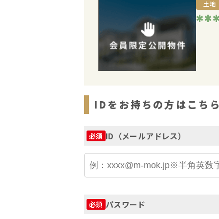
土地
**
IDをお持ちの方はこち
ID（メールアドレス）
必須
パスワード
必須