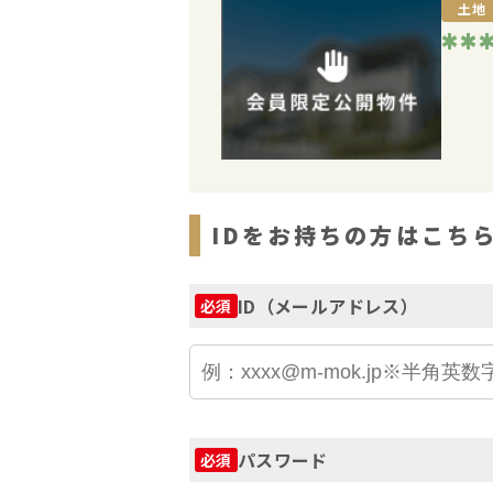
土地
**
IDをお持ちの方はこち
ID（メールアドレス）
必須
パスワード
必須