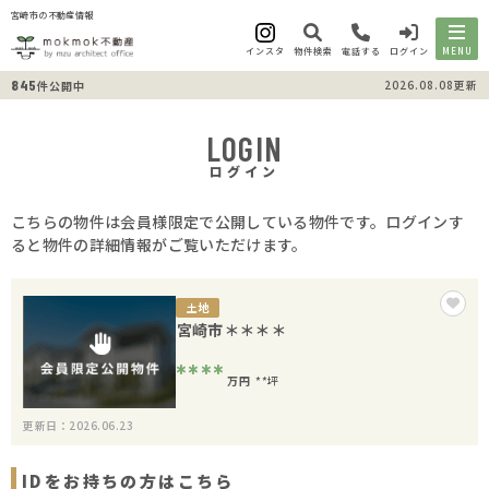
宮崎市の不動産情報
インスタ
物件検索
電話する
ログイン
MENU
845
2026.08.08更新
件公開中
LOGIN
ログイン
こちらの物件は会員様限定で公開している物件です。ログインす
ると物件の詳細情報がご覧いただけます。
土地
宮崎市＊＊＊＊
****
万円
**坪
更新日：2026.06.23
IDをお持ちの方はこちら