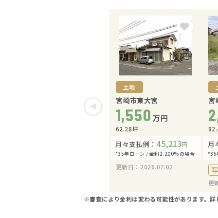
土地
宮崎市東大宮
宮
1,550
2
万円
62.28坪
82
45,213
月々支払例：
月
円
*35年ローン / 金利1.200%の場合
*3
更新日：2026.07.02
更新
※審査により金利は変わる可能性があります。
詳