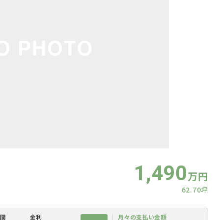
1,490
万円
62.70坪
間
金利
月々の
支払い金額