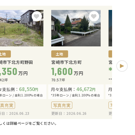
土地
土地
土地
崎市下北方町野田
宮崎市下北方町
宮崎市＊＊＊
,350
1,600
****
万円
万円
万
.42坪
70.57坪
**坪
68,550
46,672
々支払例：
月々支払例：
月々支払例：
円
円
5年ローン / 金利1.200%の場合
*35年ローン / 金利1.200%の場合
*35年ローン / 金
写真充実
写真充実
写真充実
日：2026.06.23
更新日：2026.06.26
更新日：2026.0
しくは詳細ページをご覧ください。