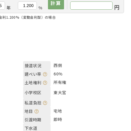
計算
円
年
%
金利1.200%（変動金利型）の場合
西側
接道状況
60%
建ぺい率
所有権
土地権利
東大宮
小学校区
私道負担
宅地
地目
即時
引渡時期
下水道