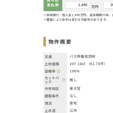
月々の
支払例
万円
※宮崎銀行／借入金1,490万円、返済期間35年、
※審査により金利は変わる可能性があります。
物件概要
バス停雁音団地
交通
207.28㎡ （62.70坪）
土地面積
100%
容積率
セットバ
無し
ック
東大宮
中学校区
なし
建築条件
更地
現況
公共
上水道