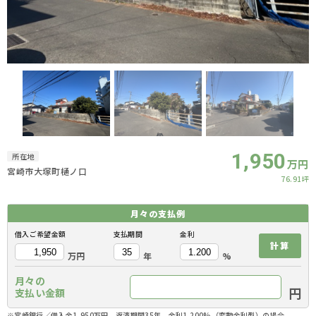
1,950
所在地
万円
宮崎市大塚町樋ノ口
76.91坪
月々の
支払例
借入ご希望金額
支払期間
金利
計算
万円
年
%
月々の
円
支払い金額
※宮崎銀行／借入金1,950万円、返済期間35年、金利1.200%（変動金利型）の場合