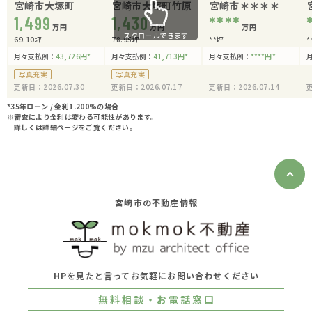
宮崎市大塚町
宮崎市大塚町竹原
宮崎市＊＊＊＊
1,499
1,430
****
万円
万円
万円
スクロールできます
69.10坪
78.95坪
**坪
*
月々支払例：
43,726
円
*
月々支払例：
41,713
円
*
月々支払例：
****
円
*
写真充実
写真充実
更新日：2026.07.30
更新日：2026.07.17
更新日：2026.07.14
更
*35年ローン / 金利1.200%の場合
※審査により金利は変わる可能性があります。
詳しくは詳細ページをご覧ください。
宮崎市の不動産情報
HPを見たと言ってお気軽にお問い合わせください
無料相談・お電話窓口