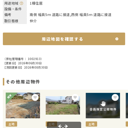
用途地域
1種住居
設備・条件
備考
南側 幅員5ｍ 道路に接道,西側 幅員5ｍ 道路に接道
取引態様
仲介
周辺地図を確認する
（弊社管理番号： 1002913）
【更新日】2026年06月30日
【次回更新日】2026年08月30日
その他周辺物件
土地
土地
土地