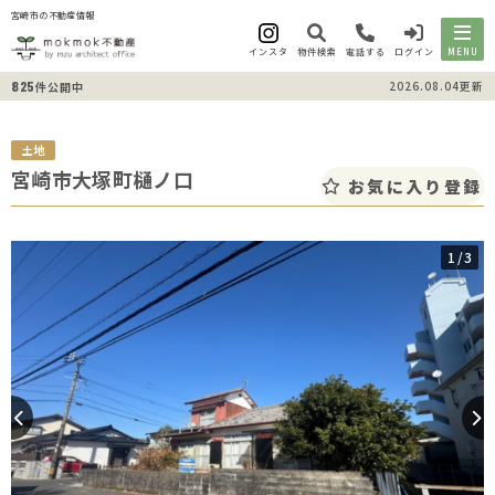
宮崎市の不動産情報
インスタ
物件検索
電話する
ログイン
MENU
825
2026.08.04更新
件公開中
土地
宮崎市大塚町樋ノ口
お気に入り登録
1
/3