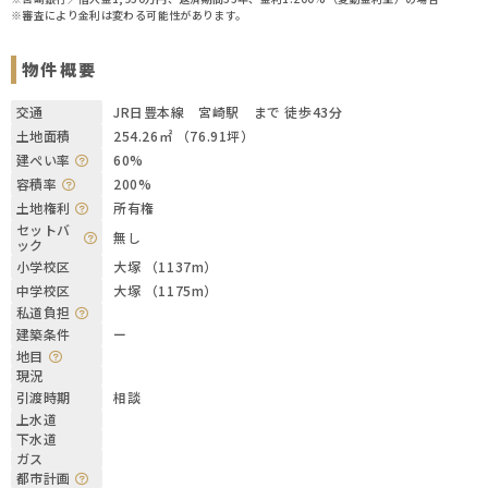
※審査により金利は変わる可能性があります。
物件概要
交通
JR日豊本線 宮崎駅 まで 徒歩43分
土地面積
254.26㎡ （76.91坪）
建ぺい率
60%
容積率
200%
土地権利
所有権
セットバ
無し
ック
小学校区
大塚 （1137m）
中学校区
大塚 （1175m）
私道負担
建築条件
ー
地目
現況
引渡時期
相談
上水道
下水道
ガス
都市計画