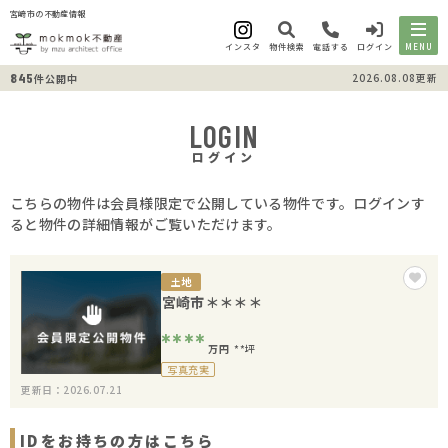
宮崎市の不動産情報
インスタ
物件検索
電話する
ログイン
MENU
845
2026.08.08更新
件公開中
LOGIN
ログイン
こちらの物件は会員様限定で公開している物件です。ログインす
ると物件の詳細情報がご覧いただけます。
土地
宮崎市＊＊＊＊
****
万円
**坪
写真充実
更新日：2026.07.21
IDをお持ちの方はこちら