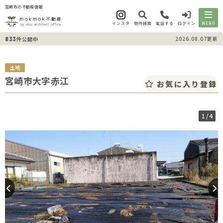
宮崎市の不動産情報
インスタ
物件検索
電話する
ログイン
MENU
833
2026.08.07更新
件公開中
土地
宮崎市大字赤江
お気に入り登録
1
/4