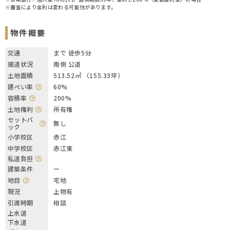
※審査により金利は変わる可能性があります。
物件概要
交通
まで 徒歩5分
接道状況
南側 公道
土地面積
513.52㎡ （155.33坪）
建ぺい率
60%
容積率
200%
土地権利
所有権
セットバ
無し
ック
小学校区
赤江
中学校区
赤江東
私道負担
建築条件
ー
地目
宅地
現況
上物有
引渡時期
相談
上水道
下水道