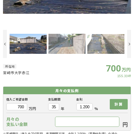
700
所在地
万円
宮崎市大字赤江
155.33坪
月々の
支払例
借入ご希望金額
支払期間
金利
計算
万円
年
%
月々の
円
支払い金額
※宮崎銀行／借入金700万円、返済期間35年、金利1.200%（変動金利型）の場合