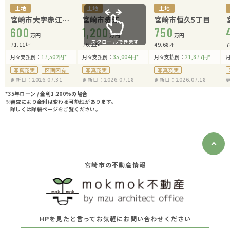
土地
土地
土地
宮崎市大字赤江
宮崎市赤江
宮崎市恒久5丁目
1120-1他
600
1,200
750
万円
万円
万円
スクロールできます
71.11坪
76.22坪
49.68坪
7
月々支払例：
17,502
円
*
月々支払例：
35,004
円
*
月々支払例：
21,877
円
*
写真充実
区画図有
写真充実
写真充実
更新日：2026.07.31
更新日：2026.07.18
更新日：2026.07.18
更
*35年ローン / 金利1.200%の場合
※審査により金利は変わる可能性があります。
詳しくは詳細ページをご覧ください。
宮崎市の不動産情報
HPを見たと言ってお気軽にお問い合わせください