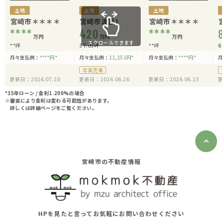
土地
土地
土地
宮崎市＊＊＊＊
宮崎市波島1
宮崎市＊＊＊＊
****
420
****
万円
万円
万円
スクロールできます
**坪
37.05坪
**坪
6
月々支払例：
****
円
*
月々支払例：
12,251
円
*
月々支払例：
****
円
*
写真充実
更新日：2026.07.20
更新日：2026.06.26
更新日：2026.06.23
更
*35年ローン / 金利1.200%の場合
※審査により金利は変わる可能性があります。
詳しくは詳細ページをご覧ください。
宮崎市の不動産情報
HPを見たと言ってお気軽にお問い合わせください