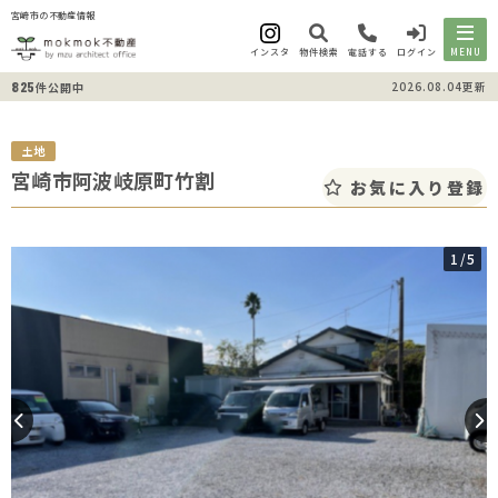
宮崎市の不動産情報
インスタ
物件検索
電話する
ログイン
MENU
825
2026.08.04更新
件公開中
土地
宮崎市阿波岐原町竹割
お気に入り登録
1
/5