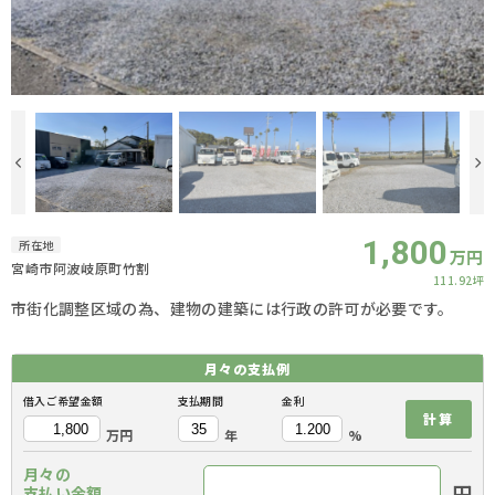
1,800
所在地
万円
宮崎市阿波岐原町竹割
111.92坪
市街化調整区域の為、建物の建築には行政の許可が必要です。
月々の
支払例
借入ご希望金額
支払期間
金利
計算
万円
年
%
月々の
円
支払い金額