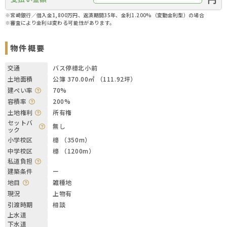
※宮崎銀行／借入金1,800万円、返済期間35年、金利1.200%（変動金利型）の場合
※審査により金利は変わる可能性があります。
物件概要
交通
バス停檍北小前
土地面積
公簿 370.00㎡ （111.92坪）
建ぺい率
70%
容積率
200%
土地権利
所有権
セットバ
無し
ック
小学校区
檍 （350m）
中学校区
檍 （1200m）
私道負担
建築条件
ー
地目
雑種地
現況
上物有
引渡時期
相談
上水道
下水道