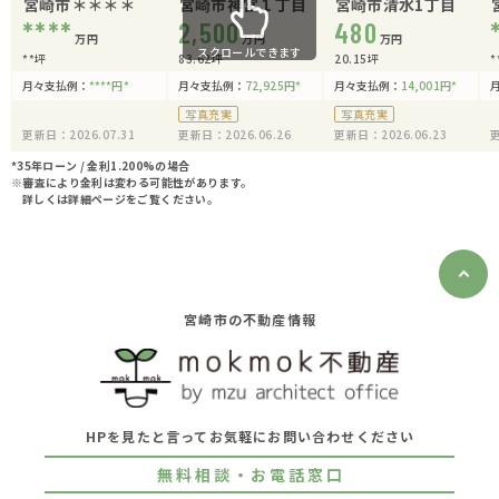
宮崎市＊＊＊＊
宮崎市神宮１丁目
宮崎市清水1丁目
****
2,500
480
万円
万円
万円
スクロールできます
**坪
83.62坪
20.15坪
*
月々支払例：
****
円
*
月々支払例：
72,925
円
*
月々支払例：
14,001
円
*
写真充実
写真充実
更新日：2026.07.31
更新日：2026.06.26
更新日：2026.06.23
更
*35年ローン / 金利1.200%の場合
※審査により金利は変わる可能性があります。
詳しくは詳細ページをご覧ください。
宮崎市の不動産情報
HPを見たと言ってお気軽にお問い合わせください
無料相談・お電話窓口