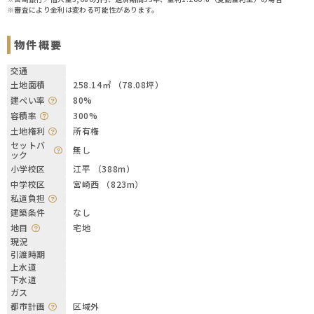
※審査により金利は変わる可能性があります。
物件概要
交通
土地面積
258.14㎡ （78.08坪）
建ぺい率
80%
容積率
300%
土地権利
所有権
セットバ
無し
ック
小学校区
江平 （388m）
中学校区
宮崎西 （823m）
私道負担
建築条件
なし
地目
宅地
現況
引渡時期
上水道
下水道
ガス
都市計画
区域外