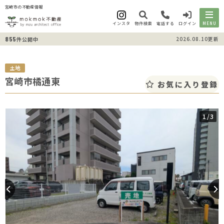
宮崎市の不動産情報
インスタ
物件検索
電話する
ログイン
MENU
855
2026.08.10更新
件公開中
土地
宮崎市橘通東
お気に入り登録
1
/3