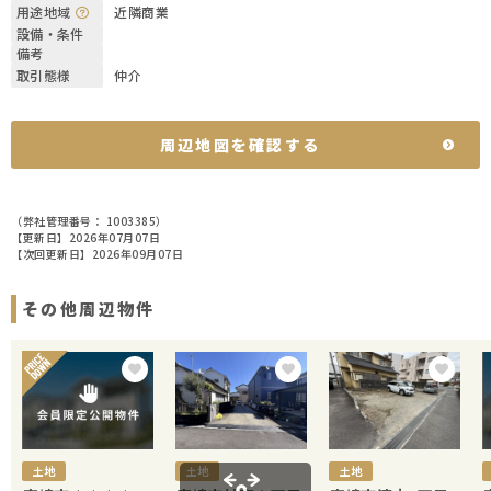
用途地域
近隣商業
設備・条件
備考
取引態様
仲介
周辺地図を確認する
（弊社管理番号： 1003385）
【更新日】2026年07月07日
【次回更新日】2026年09月07日
その他周辺物件
土地
土地
土地