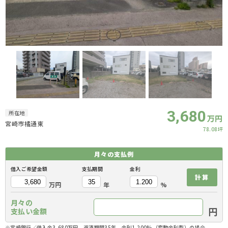
3,680
所在地
万円
宮崎市橘通東
78.08坪
月々の
支払例
借入ご希望金額
支払期間
金利
計算
万円
年
%
月々の
円
支払い金額
※宮崎銀行／借入金3,680万円、返済期間35年、金利1.200%（変動金利型）の場合