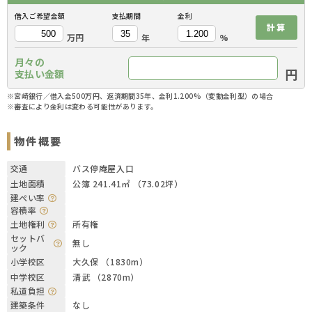
借入ご希望金額
支払期間
金利
計算
万円
年
%
月々の
円
支払い金額
※宮崎銀行／借入金500万円、返済期間35年、金利1.200%（変動金利型）の場合
※審査により金利は変わる可能性があります。
物件概要
交通
バス停庵屋入口
土地面積
公簿 241.41㎡ （73.02坪）
建ぺい率
容積率
土地権利
所有権
セットバ
無し
ック
小学校区
大久保 （1830m）
中学校区
清武 （2870m）
私道負担
建築条件
なし