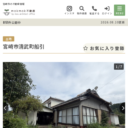
宮崎市の不動産情報
インスタ
物件検索
電話する
ログイン
MENU
851
2026.08.10更新
件公開中
土地
宮崎市清武町船引
お気に入り登録
1
/7