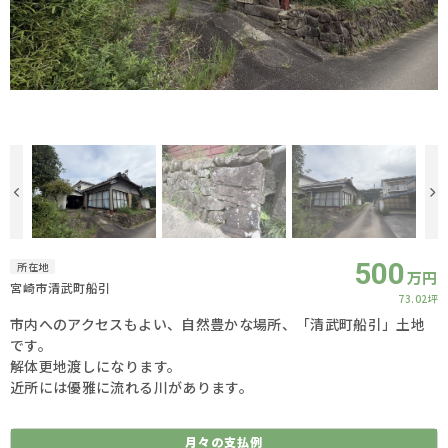
500
所在地
万円
宮崎市清武町船引
73.02坪
市内へのアクセスもよい、自然豊かな場所、「清武町船引」土地
です。
解体更地渡しになります。
近所には優雅に流れる川があります。
月々の
支払例