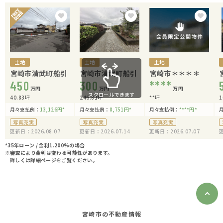
土地
土地
土地
宮崎市清武町船引
宮崎市清武町船引
宮崎市＊＊＊＊
450
300
****
万円
万円
万円
スクロールできます
40.83坪
246.81坪
**坪
1
月々支払例：
13,126
円
*
月々支払例：
8,751
円
*
月々支払例：
****
円
*
写真充実
写真充実
写真充実
更新日：2026.08.07
更新日：2026.07.14
更新日：2026.07.07
更
*35年ローン / 金利1.200%の場合
※審査により金利は変わる可能性があります。
詳しくは詳細ページをご覧ください。
宮崎市の不動産情報