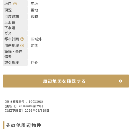
地目
宅地
現況
更地
引渡時期
即時
上水道
下水道
ガス
都市計画
区域外
用途地域
定無
設備・条件
備考
取引態様
仲介
周辺地図を確認する
（弊社管理番号： 1003398）
【更新日】2026年06月29日
【次回更新日】2026年08月29日
その他周辺物件