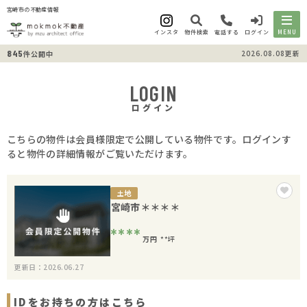
宮崎市の不動産情報
インスタ
物件検索
電話する
ログイン
MENU
845
2026.08.08更新
件公開中
LOGIN
ログイン
こちらの物件は会員様限定で公開している物件です。ログインす
ると物件の詳細情報がご覧いただけます。
土地
宮崎市＊＊＊＊
****
万円
**坪
更新日：2026.06.27
IDをお持ちの方はこちら