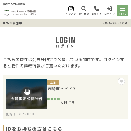
宮崎市の不動産情報
インスタ
物件検索
電話する
ログイン
MENU
825
2026.08.04更新
件公開中
LOGIN
ログイン
こちらの物件は会員様限定で公開している物件です。ログインす
ると物件の詳細情報がご覧いただけます。
土地
宮崎市＊＊＊＊
****
万円
**坪
更新日：2026.07.02
IDをお持ちの方はこちら