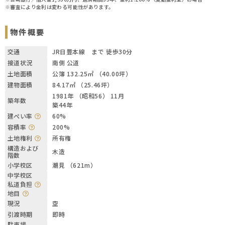
※審査により金利は変わる可能性があります。
物件概要
交通
JR日豊本線 まで 徒歩30分
接道状況
南側 公道
土地面積
公簿 132.25㎡ （40.00坪）
建物面積
84.17㎡ （25.46坪）
1981年 （昭和56） 11月
築年数
築44年
建ぺい率
60%
容積率
200%
土地権利
所有権
構造および
木造
階数
小学校区
潮見 （621m）
中学校区
私道負担
地目
現況
空
引渡時期
即時
駐車場