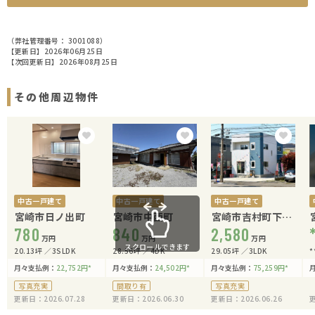
（弊社管理番号： 3001088）
【更新日】2026年06月25日
【次回更新日】2026年08月25日
その他周辺物件
中古一戸建て
中古一戸建て
中古一戸建て
宮崎市日ノ出町
宮崎市中西町
宮崎市吉村町下り
780
840
松甲2489-5【下り
2,580
万円
万円
万円
松モデルハウス】
スクロールできます
20.13坪
3SLDK
28.56坪
4DK
29.05坪
3LDK
*
月々支払例：
22,752
円
*
月々支払例：
24,502
円
*
月々支払例：
75,259
円
*
写真充実
間取り有
写真充実
更新日：2026.07.28
更新日：2026.06.30
更新日：2026.06.26
更