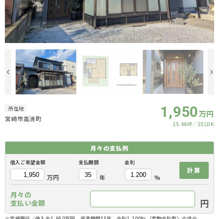
1,950
所在地
万円
宮崎市高洲町
25.46坪
2SLDK
月々の
支払例
借入ご希望金額
支払期間
金利
計算
万円
年
%
月々の
円
支払い金額
※宮崎銀行／借入金1,950万円、返済期間35年、金利1.200%（変動金利型）の場合