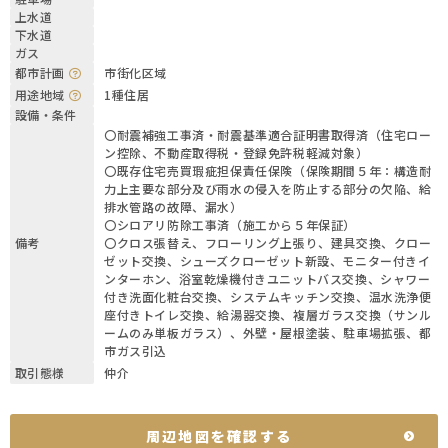
上水道
下水道
ガス
都市計画
市街化区域
用途地域
1種住居
設備・条件
〇耐震補強工事済・耐震基準適合証明書取得済（住宅ロー
ン控除、不動産取得税・登録免許税軽減対象）
〇既存住宅売買瑕疵担保責任保険（保険期間５年：構造耐
力上主要な部分及び雨水の侵入を防止する部分の欠陥、給
排水管路の故障、漏水）
〇シロアリ防除工事済（施工から５年保証）
備考
〇クロス張替え、フローリング上張り、建具交換、クロー
ゼット交換、シューズクローゼット新設、モニター付きイ
ンターホン、浴室乾燥機付きユニットバス交換、シャワー
付き洗面化粧台交換、システムキッチン交換、温水洗浄便
座付きトイレ交換、給湯器交換、複層ガラス交換（サンル
ームのみ単板ガラス）、外壁・屋根塗装、駐車場拡張、都
市ガス引込
取引態様
仲介
周辺地図を確認する