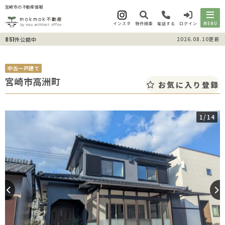
宮崎市の不動産情報
インスタ
物件検索
電話する
ログイン
MENU
851
2026.08.10更新
件公開中
中古一戸建て
宮崎市高洲町
お気に入り登録
1
/14