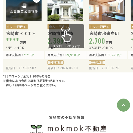
中古一戸建て
中古一戸建て
中古一戸建て
宮崎市＊＊＊＊
宮崎市城ケ崎
宮崎市出来島町
****
2,398
2,700
万円
万円
万円
スクロールできます
**坪
*LDK
4LDK
37.33坪
4LDK
*
月々支払例：
****
円
*
月々支払例：
69,950
円
*
月々支払例：
78,759
円
*
写真充実
写真充実
更新日：2026.07.07
更新日：2026.06.30
更新日：2026.06.26
更
*35年ローン / 金利1.200%の場合
※審査により金利は変わる可能性があります。
詳しくは詳細ページをご覧ください。
宮崎市の不動産情報