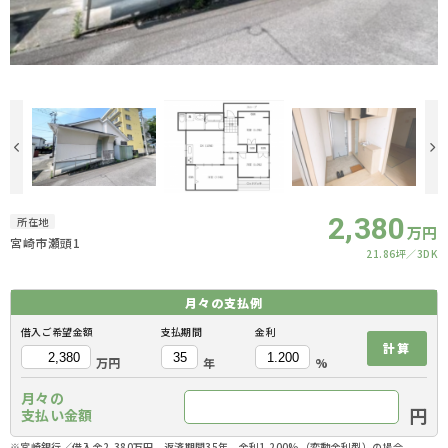
2,380
所在地
万円
宮崎市瀬頭1
21.86坪
3DK
月々の
支払例
借入ご希望金額
支払期間
金利
計算
万円
年
%
月々の
円
支払い金額
※宮崎銀行／借入金2,380万円、返済期間35年、金利1.200%（変動金利型）の場合