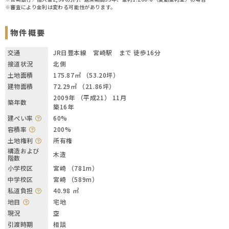
※審査により金利は変わる可能性があります。
物件概要
交通
JR日豊本線 宮崎駅 まで 徒歩16分
接道状況
北側
土地面積
175.87㎡ （53.20坪）
建物面積
72.29㎡ （21.86坪）
2009年 （平成21） 11月
築年数
築16年
建ぺい率
60%
容積率
200%
土地権利
所有権
構造および
木造
階数
小学校区
宮崎 （781m）
中学校区
宮崎 （589m）
私道負担
40.98 ㎡
地目
宅地
現況
空
引渡時期
相談