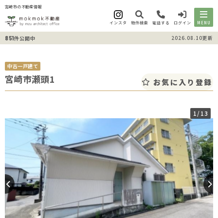
宮崎市の不動産情報
インスタ
物件検索
電話する
ログイン
MENU
851
2026.08.10更新
件公開中
中古一戸建て
宮崎市瀬頭1
お気に入り登録
1
/13