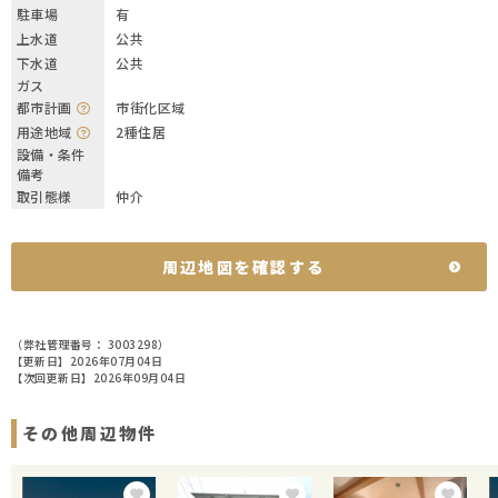
駐車場
有
上水道
公共
下水道
公共
ガス
都市計画
市街化区域
用途地域
2種住居
設備・条件
備考
取引態様
仲介
周辺地図を確認する
（弊社管理番号： 3003298）
【更新日】2026年07月04日
【次回更新日】2026年09月04日
その他周辺物件