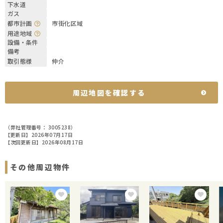
下水道
ガス
都市計画
市街化区域
用途地域
設備・条件
備考
取引態様
仲介
周辺地図を確認する
（弊社管理番号： 3005238）
【更新日】2026年07月17日
【次回更新日】2026年08月17日
その他周辺物件