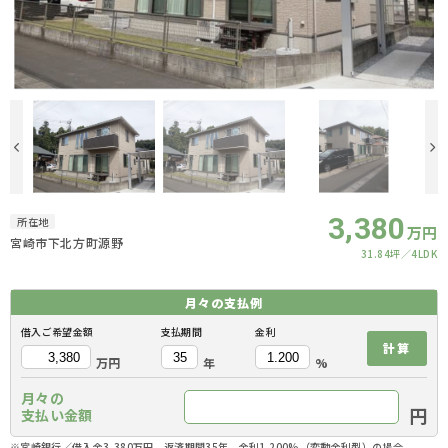
3,380
所在地
万円
宮崎市下北方町源野
31.84坪
4LDK
月々の
支払例
借入ご希望金額
支払期間
金利
計算
万円
年
%
月々の
円
支払い金額
※宮崎銀行／借入金3,380万円、返済期間35年、金利1.200%（変動金利型）の場合