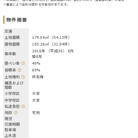
※審査により金利は変わる可能性があります。
物件概要
交通
土地面積
179.04㎡ （54.15坪）
建物面積
105.28㎡ （31.84坪）
2018年 （平成30） 8月
築年数
築8年
建ぺい率
40%
容積率
60%
土地権利
所有権
構造および
階数
小学校区
大宮
中学校区
大宮
私道負担
地目
宅地
現況
引渡時期
駐車場
上水道