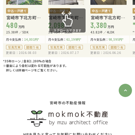
中古一戸建て
中古一戸建て
中古一戸建て
宮崎市下北方町霧
宮崎市下北方町二
宮崎市下北方町下
島
480
反五瀬
2,098
郷
3,380
万円
万円
万円
スクロールできます
25.38坪
5DK
32.76坪
3LDK
43.82坪
4LDK
*
月々支払例：
14,001
円
*
月々支払例：
61,199
円
*
月々支払例：
98,595
円
*
写真充実
間取り有
写真充実
間取り有
写真充実
間取り有
更新日：2026.08.03
更新日：2026.07.17
更新日：2026.06.26
更
*35年ローン / 金利1.200%の場合
※審査により金利は変わる可能性があります。
詳しくは詳細ページをご覧ください。
宮崎市の不動産情報
HPを見たと言ってお気軽にお問い合わせください