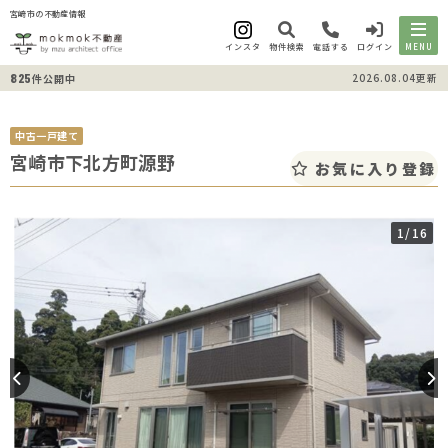
宮崎市の不動産情報
インスタ
物件検索
電話する
ログイン
MENU
825
2026.08.04更新
件公開中
中古一戸建て
宮崎市下北方町源野
お気に入り登録
1
/16