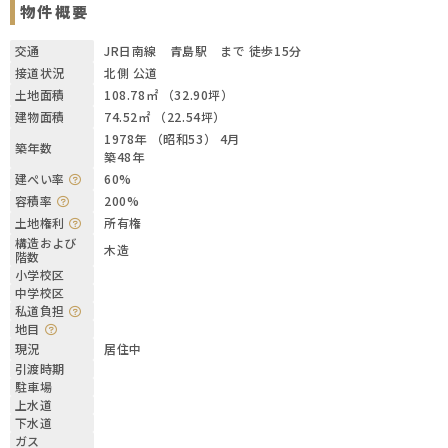
物件概要
交通
JR日南線 青島駅 まで 徒歩15分
接道状況
北側 公道
土地面積
108.78㎡ （32.90坪）
建物面積
74.52㎡ （22.54坪）
1978年 （昭和53） 4月
築年数
築48年
建ぺい率
60%
容積率
200%
土地権利
所有権
構造および
木造
階数
小学校区
中学校区
私道負担
地目
現況
居住中
引渡時期
駐車場
上水道
下水道
ガス