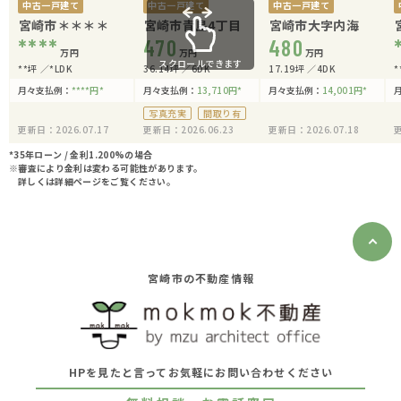
中古一戸建て
中古一戸建て
中古一戸建て
宮崎市＊＊＊＊
宮崎市青島4丁目
宮崎市大字内海
****
470
480
万円
万円
万円
スクロールできます
**坪
*LDK
36.14坪
6DK
17.19坪
4DK
*
月々支払例：
****
円
*
月々支払例：
13,710
円
*
月々支払例：
14,001
円
*
写真充実
間取り有
更新日：2026.07.17
更新日：2026.06.23
更新日：2026.07.18
更
*35年ローン / 金利1.200%の場合
※審査により金利は変わる可能性があります。
詳しくは詳細ページをご覧ください。
宮崎市の不動産情報
HPを見たと言ってお気軽にお問い合わせください