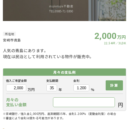
2,000
所在地
万円
宮崎市青島
22.54坪
3LDK
人気の青島にあります。
現在は民泊として利用されている物件が販売中。
月々の
支払例
借入ご希望金額
支払期間
金利
計算
万円
年
%
月々の
円
支払い金額
※宮崎銀行／借入金2,000万円、返済期間35年、金利1.200%（変動金利型）の場合
※審査により金利は変わる可能性があります。