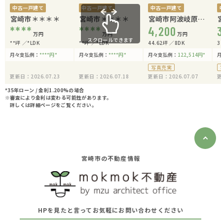
中古一戸建て
中古一戸建て
中古一戸建て
宮崎市＊＊＊＊
宮崎市＊＊＊＊
宮崎市阿波岐原町
****
****
江田原
4,200
万円
万円
万円
スクロールできます
**坪
*LDK
**坪
*LDK
44.62坪
8DK
3
月々支払例：
****
円
*
月々支払例：
****
円
*
月々支払例：
122,514
円
*
写真充実
更新日：2026.07.23
更新日：2026.07.18
更新日：2026.07.07
更
*35年ローン / 金利1.200%の場合
※審査により金利は変わる可能性があります。
詳しくは詳細ページをご覧ください。
宮崎市の不動産情報
HPを見たと言ってお気軽にお問い合わせください