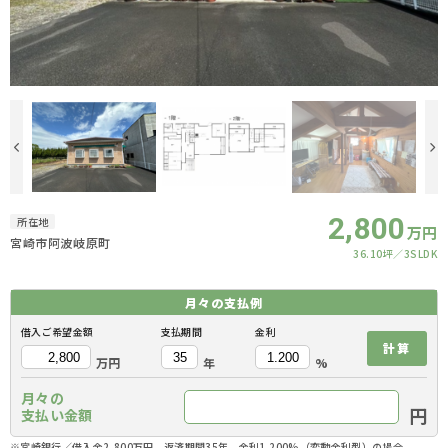
2,800
所在地
万円
宮崎市阿波岐原町
36.10坪
3SLDK
月々の
支払例
借入ご希望金額
支払期間
金利
計算
万円
年
%
月々の
円
支払い金額
※宮崎銀行／借入金2,800万円、返済期間35年、金利1.200%（変動金利型）の場合