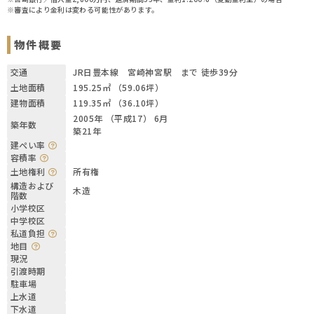
※審査により金利は変わる可能性があります。
物件概要
交通
JR日豊本線 宮崎神宮駅 まで 徒歩39分
土地面積
195.25㎡ （59.06坪）
建物面積
119.35㎡ （36.10坪）
2005年 （平成17） 6月
築年数
築21年
建ぺい率
容積率
土地権利
所有権
構造および
木造
階数
小学校区
中学校区
私道負担
地目
現況
引渡時期
駐車場
上水道
下水道