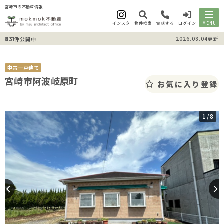
宮崎市の不動産情報
インスタ
物件検索
電話する
ログイン
MENU
831
2026.08.04更新
件公開中
中古一戸建て
宮崎市阿波岐原町
お気に入り登録
1
/8