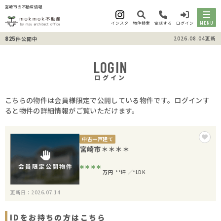
宮崎市の不動産情報
インスタ
物件検索
電話する
ログイン
MENU
825
2026.08.04更新
件公開中
LOGIN
ログイン
こちらの物件は会員様限定で公開している物件です。ログインす
ると物件の詳細情報がご覧いただけます。
中古一戸建て
宮崎市＊＊＊＊
****
万円
**坪
*LDK
更新日：2026.07.14
IDをお持ちの方はこちら