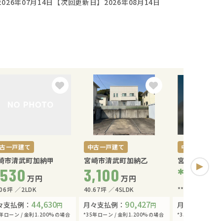
026年07月14日
【次回更新日】2026年08月14日
古一戸建て
中古一戸建て
中古一戸建て
崎市清武町加納甲
宮崎市清武町加納乙
宮崎市＊＊＊
,530
3,100
****
万円
万円
万
.06坪
2LDK
40.67坪
4SLDK
**坪
*LDK
44,630
90,427
々支払例：
月々支払例：
月々支払例：
円
円
5年ローン / 金利1.200%の場合
*35年ローン / 金利1.200%の場合
*35年ローン / 金