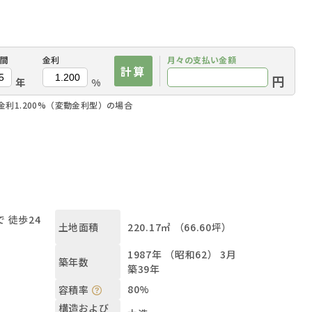
間
金利
月々の
支払い金額
計算
円
年
%
金利1.200%（変動金利型）の場合
 徒歩24
220.17㎡ （66.60坪）
土地面積
1987年 （昭和62） 3月
築年数
築39年
80%
容積率
構造および