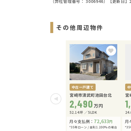
（弊社管理番号： 3006946）
【更新日】2
その他周辺物件
中古一戸建て
中
宮崎市清武町池田台北
宮
2,490
1
万円
52.14坪
5LDK
24
72,633
月々支払例：
月
円
*35年ローン / 金利1.200%の場合
*3