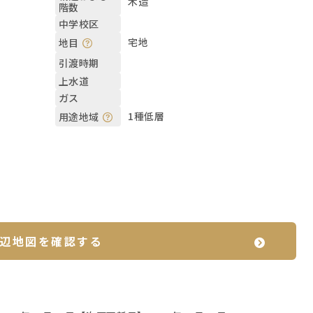
木造
階数
中学校区
宅地
地目
引渡時期
上水道
ガス
1種低層
用途地域
辺地図を確認する