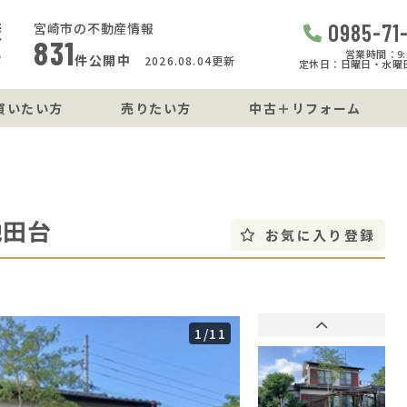
0985-71
宮崎市の不動産情報
831
営業時間：9:0
件公開中
2026.08.04更新
定休日：日曜日・水曜
買いたい方
売りたい方
中古＋リフォーム
池田台
お気に入り登録
1
/11