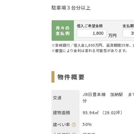
駐車場３台分以上
借入ご希望金額
支払期
月々の
支払例
万円
※宮崎銀行／借入金1,800万円、返済期間35年、
※審査により金利は変わる可能性があります。
物件概要
JR日豊本線 加納駅 まで
交通
分
95.94㎡ （29.02坪）
建物面積
50%
建ぺい率