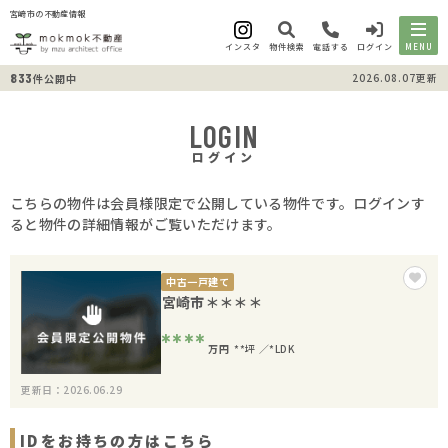
宮崎市の不動産情報
インスタ
物件検索
電話する
ログイン
MENU
833
2026.08.07更新
件公開中
LOGIN
ログイン
こちらの物件は会員様限定で公開している物件です。ログインす
ると物件の詳細情報がご覧いただけます。
中古一戸建て
宮崎市＊＊＊＊
****
万円
**坪
*LDK
更新日：2026.06.29
IDをお持ちの方はこちら